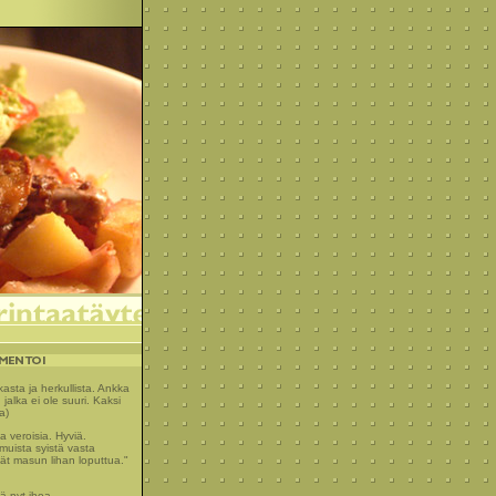
asta ja herkullista. Ankka
jalka ei ole suuri. Kaksi
a)
 veroisia. Hyviä.
muista syistä vasta
ät masun lihan loputtua."
ä nyt ihoa