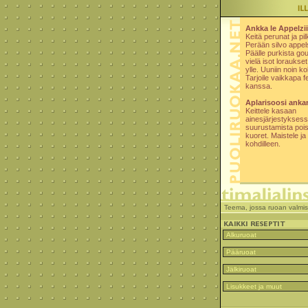
Ankka le Appelzi
Keitä perunat ja pi
Perään silvo appels
Päälle purkista go
vielä isot loraukset
ylle. Uuniin noin ko
Tarjoile vaikkapa f
kanssa.
Aplarisoosi anka
Keittele kasaan
ainesjärjestykses
suurustamista pois
kuoret. Maistele j
kohdilleen.
Teema, jossa ruoan valmi