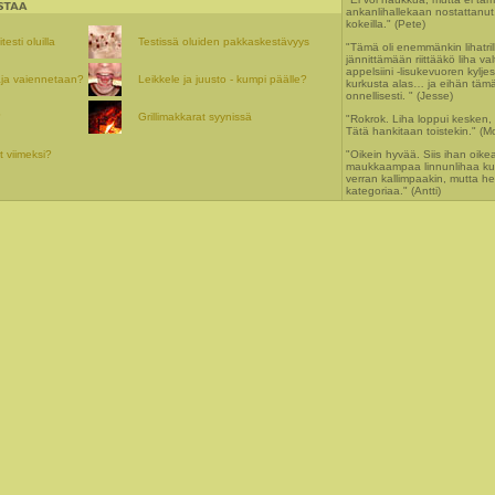
ankanlihallekaan nostattanut
kokeilla." (Pete)
esti oluilla
Testissä oluiden pakkaskestävyys
"Tämä oli enemmänkin lihatrille
jännittämään riittääkö liha v
appelsiini -lisukevuoren kylj
ja vaiennetaan?
Leikkele ja juusto - kumpi päälle?
kurkusta alas… ja eihän täm
onnellisesti. " (Jesse)
?
Grillimakkarat syynissä
"Rokrok. Liha loppui kesken, 
Tätä hankitaan toistekin." (Mo
it viimeksi?
"Oikein hyvää. Siis ihan oikea
maukkaampaa linnunlihaa kuin 
verran kallimpaakin, mutta h
kategoriaa." (Antti)