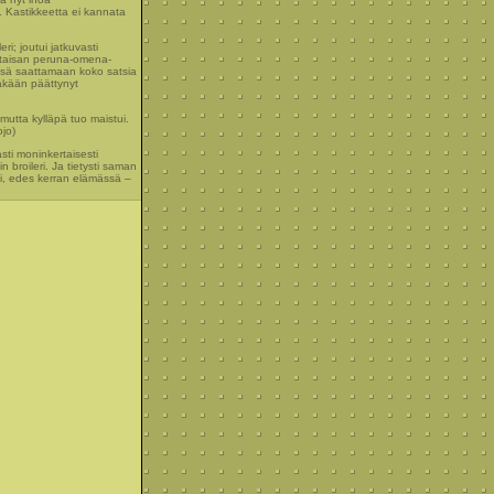
. Kastikkeetta ei kannata
ri; joutui jatkuvasti
altaisan peruna-omena-
essä saattamaan koko satsia
äkään päättynyt
mutta kylläpä tuo maistui.
jo)
sti moninkertaisesti
broileri. Ja tietysti saman
ei, edes kerran elämässä –