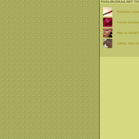
Klassinen pepsit
Kuinka kuorsaa
Mitä on kebab
Julkkis, mitä sö