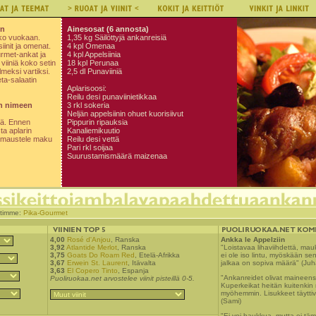
in
Ainesosat (6 annosta)
lko vuokaan.
1,35 kg Säilöttyjä ankanreisiä
iinit ja omenat.
4 kpl Omenaa
urmet-ankat ja
4 kpl Appelsiinia
 viiniä koko setin
18 kpl Perunaa
lmeksi vartiksi.
2,5 dl Punaviiniä
eta-salaatin
Aplarisoosi:
Reilu desi punaviinietikkaa
n nimeen
3 rkl sokeria
Neljän appelsiinin ohuet kuorisiivut
sä. Ennen
Pippurin ripauksia
ta aplarin
Kanaliemikuutio
a maustele maku
Reilu desi vettä
Pari rkl soijaa
Suurustamismäärä maizenaa
stimme:
Pika-Gourmet
4,00
Rosé d'Anjou
, Ranska
Ankka le Appelziin
3,92
Atlantide Merlot
, Ranska
"Loistavaa lihaviihdettä, mauk
3,75
Goats Do Roam Red
, Etelä-Afrikka
ei ole iso lintu, myöskään sen 
3,67
Erwein St. Laurent
, Itävalta
jalkaa on sopiva määrä" (Juh
3,63
El Copero Tinto
, Espanja
"Ankanreidet olivat maineensa
Puoliruokaa.net arvostelee viinit pisteillä 0-5.
Kuperkeikat heitän kuitenkin 
myöhemmin. Lisukkeet täyttiv
(Sami)
"Ei voi haukkua, mutta ei täm