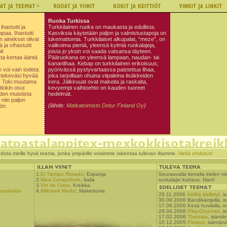
Ruoka Turkissa
hastutti ja
Turkkilainen ruoka on maukasta ja edullista.
apaa. Ihastutti
Kasviksia käytetään paljon ja valmistustapoja on
 ainekset olivat
lukemattomia. Turkkilaiset alkupalat, “meze”, on
ä ja vihastutti
valikoima pieniä, yleensä kylmiä ruokalajeja,
li
joista jo yksin voi saada vatsansa täyteen.
ta kertaa ääntä
Pääruokana on yleensä lampaan, naudan- tai
kananlihaa. Kebap on turkkilainen erikoisuus;
voi vain todeta:
pyörivässä pystyvartaassa paistettua lihaa,
tä tekeväsi hyvää
joka tarjoillaan ohuina viipaleina lisäkkeiden
a. Toki muutama
kera. Jälkiruuat ovat makeita ja raskaita,
tkikin osui
kevyempi vaihtoehto on kauden tuoreet
den muistista
hedelmät.
niin paljon
(lähde:
Matkatoimisto Detur Finland Oy
)
ön.
dota meille hyvä teema, jonka ympärille voisimme rakentaa tulevan iltamme.
Heitä ehdotus!
1.
El Tiempo Rosado
, Espanja
Seuraavalla kerralla kielen
2.
Masi Campofiorin
, Italia
ruokalajin kattaus. Nam!
3.
Vin de Crete
, Kreikka
amukeitto
4.
Millcreek Merlot
, Makedonia
25.11.2006
Äidiltä kielletyt
, i
30.09.2006 Bändikämpillä, i
17.06.2006 Kesä huvilalla, i
29.04.2006
Pika-Gourmet
, i
17.02.2006
Thaimaa
, isäntä
10.12.2005
Piirakat
, isäntänä