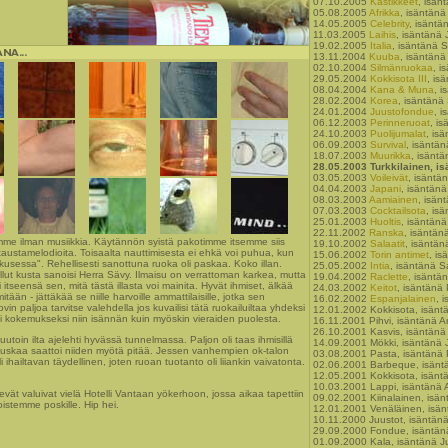
07.10.2005
Kastikkeet
, isän
05.08.2005
Afrikka
, isäntänä
14.05.2005
Celebrity
, isäntä
11.03.2005
Laihis
, isäntänä 
19.02.2005
Italia
, isäntänä 
13.11.2004
Kuuba
, isäntänä 
02.10.2004
Silmänruokaa
, i
29.05.2004
Kokkisota III
, is
08.04.2004
Kana & Muna
, i
28.02.2004
Korea
, isäntänä
24.01.2004
Juustofondue
, i
06.12.2003
Perinneruoat
, is
24.10.2003
Puolijumalat
, is
06.09.2003
Survival
, isäntä
18.07.2003
Muurikka
, isänt
28.05.2003 Turkkilainen, i
03.05.2003
Voileivät
, isäntä
04.04.2003
Japani
, isäntän
08.03.2003
Aamiainen
, isänt
07.03.2003
Cocktailsota
, is
25.01.2003
Huoltis
, isäntän
22.11.2002
Ranska
, isäntän
amme ilman musiikkia. Käytännön syistä pakotimme itsemme siis
19.10.2002
Salaatit
, isäntän
taustamelodioita. Toisaalta nauttimisesta ei ehkä voi puhua, kun
15.06.2002
Torin antimet
, is
kusessa". Rehellisesti sanottuna ruoka oli paskaa. Koko illan.
25.05.2002
Intia
, isäntänä S
ollut kusta sanoisi Herra Sävy. Ilmaisu on verrattoman karkea, mutta
19.04.2002
Raclette
, isäntä
itseensä sen, mitä tästä illasta voi mainita. Hyvät ihmiset, älkää
24.03.2002
Keitot
, isäntänä
ään - jättäkää se niille harvoille ammattilaisille, jotka sen
16.02.2002
Espanjalainen
, 
in paljoa tarvitse valehdella jos kuvailisi tätä ruokailuiltaa yhdeksi
12.01.2002 Kokkisota, isänt
kokemukseksi niin isännän kuin myöskin vieraiden puolesta.
16.11.2001 Pihvi, isäntänä An
26.10.2001 Kasvis, isäntänä
uutoin ilta ajelehti hyvässä tunnelmassa. Paljon oli taas ihmisillä
14.09.2001 Mökki, isäntänä 
hauskaa saattoi niiden myötä pitää. Jessen vanhempien ok-talon
03.08.2001 Pasta, isäntänä 
i ihailtavan täydellinen, joten ruoan tuotanto oli liiankin vaivatonta.
02.06.2001 Barbeque, isänt
12.05.2001 Kokkisota, isänt
10.03.2001 Lappi, isäntänä A
ät valuivat vielä Hotelli Vantaan yökerhoon, jossa aikaa tapettiin
09.02.2001 Kiinalainen, isä
oistemme poskille. Hip hei.
12.01.2001 Venäläinen, isän
10.11.2000 Juustot, isäntän
29.09.2000 Fondue, isäntän
01.09.2000 Kala, isäntänä J