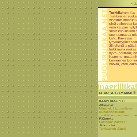
Turkkilainen ilta
Turkkilainen ruoka i
vihastutti monella t
siinä vaiheessa kun
vielä kaupan hyllyll
silloin kun lusikka o
suuntaamassa tois
kohti. Kaikessa
lyhykäisyydessään 
älä yliyritä ja pää
turkkilaista ruoka
hyvä (neutraali) he
iltaamme, mutta nii
kaivaminen tuottaa 
vaivaa, joten jääkö
Eh
Alkupalat
Minttuleipä ja persiljavoi
Munakoisosalaatti
Turkkilaisen pesukarhun a
Pääruoka
Sulttaanin pökäleet
Jälkiruoka
Turkkilainen jäätelö