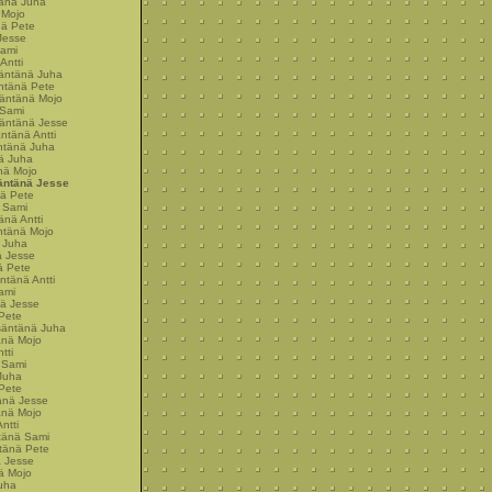
tänä Juha
 Mojo
nä Pete
Jesse
Sami
Antti
säntänä Juha
äntänä Pete
säntänä Mojo
 Sami
säntänä Jesse
äntänä Antti
äntänä Juha
nä Juha
änä Mojo
säntänä Jesse
nä Pete
ä Sami
änä Antti
äntänä Mojo
ä Juha
ä Jesse
ä Pete
äntänä Antti
ami
nä Jesse
 Pete
isäntänä Juha
änä Mojo
tti
 Sami
Juha
Pete
änä Jesse
änä Mojo
ntti
ntänä Sami
tänä Pete
ä Jesse
ä Mojo
uha