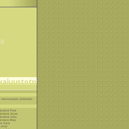
 vie mennessään yhdeksän
säntänä Pete
säntänä Jesse
säntänä Juha
säntänä Mojo
nä Sami
 Antti