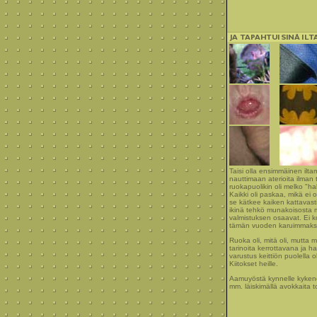
Taisi olla ensimmäinen ilt
nauttimaan aterioita ilman 
ruokapuolikin oli melko "ha
Kaikki oli paskaa, mikä ei 
se kätkee kaiken kattavasti 
ikinä tehkö munakoisosta mit
valmistuksen osaavat. Ei kov
tämän vuoden karuimmaksi 
Ruoka oli, mitä oli, mutta m
tarinoita kerrottavana ja 
varustus keittiön puolella ol
Kiitokset heille.
Aamuyöstä kynnelle kykenev
mm. läiskimällä avokkaita t