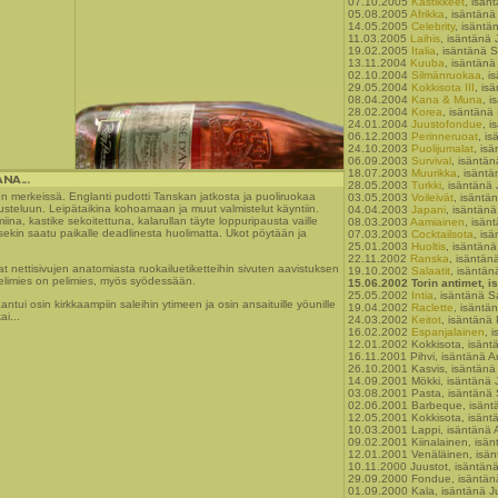
07.10.2005
Kastikkeet
, isän
05.08.2005
Afrikka
, isäntänä
14.05.2005
Celebrity
, isäntä
11.03.2005
Laihis
, isäntänä 
19.02.2005
Italia
, isäntänä 
13.11.2004
Kuuba
, isäntänä 
02.10.2004
Silmänruokaa
, i
29.05.2004
Kokkisota III
, is
08.04.2004
Kana & Muna
, i
28.02.2004
Korea
, isäntänä
24.01.2004
Juustofondue
, i
06.12.2003
Perinneruoat
, is
24.10.2003
Puolijumalat
, is
06.09.2003
Survival
, isäntä
18.07.2003
Muurikka
, isänt
28.05.2003
Turkki
, isäntänä
jen merkeissä. Englanti pudotti Tanskan jatkosta ja puoliruokaa
03.05.2003
Voileivät
, isäntä
rusteluun. Leipätaikina kohoamaan ja muut valmistelut käyntiin.
04.04.2003
Japani
, isäntän
lmiina, kastike sekoitettuna, kalarullan täyte loppuripausta vaille
08.03.2003
Aamiainen
, isänt
essekin saatu paikalle deadlinesta huolimatta. Ukot pöytään ja
07.03.2003
Cocktailsota
, is
25.01.2003
Huoltis
, isäntän
22.11.2002
Ranska
, isäntän
vat nettisivujen anatomiasta ruokailuetiketteihin sivuten aavistuksen
19.10.2002
Salaatit
, isäntän
elimies on pelimies, myös syödessään.
15.06.2002 Torin antimet, is
25.05.2002
Intia
, isäntänä S
ntui osin kirkkaampiin saleihin ytimeen ja osin ansaituille yöunille
19.04.2002
Raclette
, isäntä
ai...
24.03.2002
Keitot
, isäntänä
16.02.2002
Espanjalainen
, 
12.01.2002 Kokkisota, isänt
16.11.2001 Pihvi, isäntänä An
26.10.2001 Kasvis, isäntänä
14.09.2001 Mökki, isäntänä 
03.08.2001 Pasta, isäntänä
02.06.2001 Barbeque, isänt
12.05.2001 Kokkisota, isänt
10.03.2001 Lappi, isäntänä A
09.02.2001 Kiinalainen, isä
12.01.2001 Venäläinen, isän
10.11.2000 Juustot, isäntän
29.09.2000 Fondue, isäntän
01.09.2000 Kala, isäntänä J