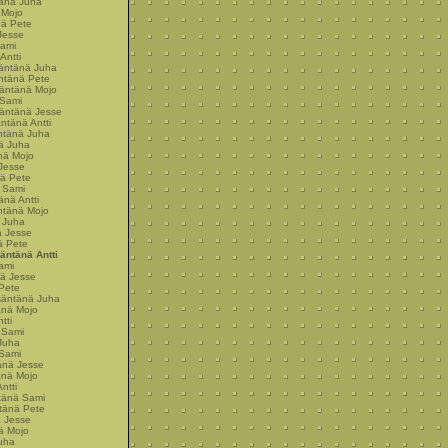
tänä Juha
 Mojo
nä Pete
Jesse
Sami
Antti
säntänä Juha
äntänä Pete
säntänä Mojo
 Sami
säntänä Jesse
äntänä Antti
äntänä Juha
nä Juha
änä Mojo
 Jesse
nä Pete
ä Sami
änä Antti
äntänä Mojo
ä Juha
ä Jesse
ä Pete
äntänä Antti
ami
nä Jesse
 Pete
isäntänä Juha
änä Mojo
tti
 Sami
Juha
 Sami
änä Jesse
änä Mojo
ntti
ntänä Sami
tänä Pete
ä Jesse
ä Mojo
uha