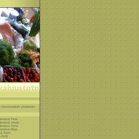
 vie mennessään yhdeksän
säntänä Pete
säntänä Jesse
säntänä Juha
säntänä Mojo
nä Sami
 Antti