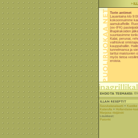
Torin antimet
Lauantaina klo 9:0
kokoonnuimme kaup
aamukaffeille. Ru
(ex-IFK) pasteijoid
lihapiirakoiden jälk
suuntasimme torik
Kalat, perunat, reh
vaihtoivat omistaja
kauppahalliin. Hall
tunnelmansa ja si
tarttui maistuvien o
myös tietoa vesilint
eroista.
Eh
Savukalasalaatti
+
Kastike
Kalarulla
+
Hollandaise-kas
Marjaisa riisijätski
Lisukkeet:
Patonki