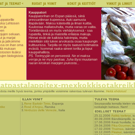
Kauppatori
0
Kauppatorihan on Espan päässä, siinä
patorille
pressanlinnan kupeessa. Auki aamusta
oska Lehtosen
iltapäivään. Maksu käteisellä ja ilman kuittia.
en ja
Kuulostaa mafiatouhulta, mutta varaa on valita.
een
Torielämässä on myös viehätyksensä - saa
ojujen sekaan.
rupatella, tinkiä ja maistella erilaisia makuja.
ut ja marjat
Hinnat eivät ole kaikista halvimpia, mutta
a ja jatkoimme
mielellään sitä tukee arvokasta osaa kaupungin
issa on ihan oma
kulttuurissa. Tarjolla on myös taatusti kotimaista
eltä mukaan
evästä. Isommat raaka-aineet torilta ja loput
stosten lisäksi
kauppahallista.
ujen biologisista
PS. Torimyyjät on perseestä. Ne ei maksa
veroja ja ne myy paskaa. Juha löysi muutaman
raa'an kirsikan marjojen joukosta...
dota meille hyvä teema, jonka ympärille voisimme rakentaa tulevan iltamme.
Heitä ehdotus!
1.
Rene Barbiér Tinto
, Espanja
Seuraavalla kerralla kielen
tike
2.
Rosé d'Anjou
, Ranska
ruokalajin kattaus. Nam!
3.
Verduzzo delle Venezie
, Italia
25.11.2006
Äidiltä kielletyt
, i
30.09.2006 Bändikämpillä, i
17.06.2006 Kesä huvilalla, i
29.04.2006
Pika-Gourmet
, i
17.02.2006
Thaimaa
, isäntä
10.12.2005
Piirakat
, isäntänä