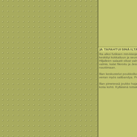
Ilta alkoi futiksen mm-kiso
keskittyi kokkailuun ja seu
Hiljalleen salaatit olivat va
valmis, kalat fileroitu ja J
nauttimaan.
Illan keskustelut poukkoili
verran myös salibandya. P
Illan pimetessä joukko hajaa
kotia kohti. Kylläisinä tottak