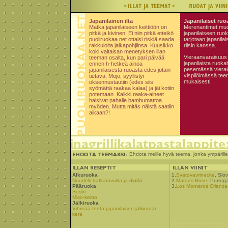
Japanilainen ilta
Japanilaiset ruoa
Matka japanilaiseen keittiöön on
Merenantimet muo
pitkä ja kivinen. Ei niin pitkä etteikö
japanilaiseen ruo
puoliruokaa.net ottaisi riskiä saada
tarjotaan japanilai
rakkuloita jalkapohjiinsa. Kuusikko
riisin kanssa.
koki valtaisan menetyksen illan
Vieraanvaraisuus j
teeman osalta, kun pari päivää
japanilaista ruokah
ennen h-hetkeä ainoa
pesemässä vieraid
japanilaisesta ruoasta edes jotain
vispilöimässä tee
tietävä, Mojo, syyllistyi
mukaisesti.
oksennustautiin (edes siis
syömättä raakaa kalaa) ja jäi kotiin
potemaan. Kaikki raaka-aineet
haisivat pahalle bambumattoa
myöden. Mutta mitäs näistä saatiin
aikaan?!
Ehdota meille hyvä teema, jonka ympärill
Alkuruoka
1.
Svatovavrinecke
, Slo
Nuudelit katkaravuilla ja dipillä
2.
Mateus Rose
, Portuga
Pääruoka
3.
Los Monteros Crianza
Sushi
Miso-keitto
Jälkiruoka
Vihreää teetä japanilaisen jälkiruoan
kera