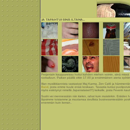
Perjantain kauppareissu hoitui kahden miehen voimin, siinä missä
ruokailuun. Paikan päällä oltiin 17.00 ja ensimmäinen ateria syötiin
Illan musiikkiannista vastasivat Maj Karma, Zen Café ja hämmentä
Band
, josta emme kuule enää koskaan. Tavastia kutsui puoliporu
myös esiintynyt nimellä Japanialaiset!!!) keikalle, josta Feverin kau
Sushi vei mennessään niin kielen, rahat kuin muistinkin. Eräiden
läpsimme toisiamme ja muutamaa sivullista businessmiestäkin posk
enemmän kuin kerran..