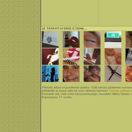
Pitkästä aikaa oli puolitestin paikka. Tällä kertaa päätimme teem
julkkiksille ja kysyä mitä he ovat viimeksi syöneet.
Tutustu julkkisru
ihmetellä sitä, että onko kansanedustaja, muusikko Mikko Alatalo 
Espanjassa 17 vuotta.