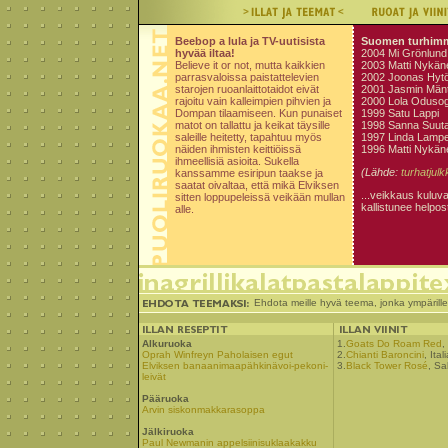
Beebop a lula ja TV-uutisista
Suomen turhimma
hyvää iltaa!
2004 Mi Grönlund
Believe it or not, mutta kaikkien
2003 Matti Nykän
parrasvaloissa paistattelevien
2002 Joonas Hyt
starojen ruoanlaittotaidot eivät
2001 Jasmin Mänt
rajoitu vain kalleimpien pihvien ja
2000 Lola Oduso
Dompan tilaamiseen. Kun punaiset
1999 Satu Lappi
matot on tallattu ja keikat täysille
1998 Sanna Suuta
saleille heitetty, tapahtuu myös
1997 Linda Lampe
näiden ihmisten keittiöissä
1996 Matti Nykän
ihmeellisiä asioita. Sukella
(Lähde:
turhatjul
kanssamme esiripun taakse ja
saatat oivaltaa, että mikä Elviksen
...veikkaus kuluv
sitten loppupeleissä veikään mullan
kallistunee helpos
alle.
Ehdota meille hyvä teema, jonka ympärill
Alkuruoka
1.
Goats Do Roam Red
,
Oprah Winfreyn Paholaisen egut
2.
Chianti Baroncini
, Itali
Elviksen banaanimaapähkinävoi-pekoni-
3.
Black Tower Rosé
, Sa
leivät
Pääruoka
Arvin siskonmakkarasoppa
Jälkiruoka
Paul Newmanin appelsiinisuklaakakku