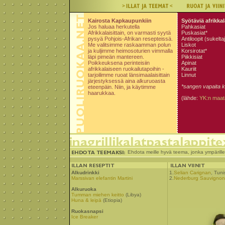
Kairosta Kapkaupunkiin
Syötäviä afrikkal
Jos haluaa herkutella
Pahkasiat
Afrikkalaisittain, on varmasti syytä
Puskasiat*
pysyä Pohjois-Afrikan resepteissä.
Antiloopit (sukeltaj
Me valitsimme raskaamman polun
Liskot
ja kuljimme heimosoturien vimmalla
Korsirotat*
läpi pimeän mantereen.
Piikkisiat
Poikkeuksena perinteisiin
Apinat
afrikkalaiseen ruokailutapoihin -
Kauriit
tarjoilimme ruoat länsimaalaisittain
Linnut
järjestyksessä aina alkuruoasta
*sangen vapaita 
eteenpäin. Niin, ja käytimme
haarukkaa.
(lähde:
YK:n maata
Ehdota meille hyvä teema, jonka ympärill
Alkudrinkki
1.
Selian Carignan
, Tuni
Marssivan elefantin Martini
2.
Nederburg Sauvignon
Alkuruoka
Tumman miehen keitto
(Libya)
Huna & leipä
(Etiopia)
Ruokasnapsi
Ice Breaker