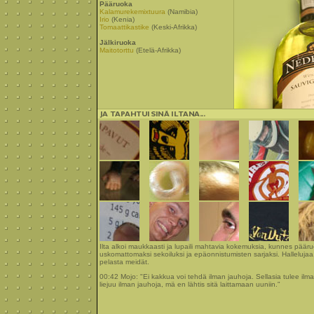
Pääruoka
Kalamurekemixtuura
(Namibia)
Irio
(Kenia)
Tomaattikastike
(Keski-Afrikka)
Jälkiruoka
Maitotorttu
(Etelä-Afrikka)
Ilta alkoi maukkaasti ja lupaili mahtavia kokemuksia, kunnes päär
uskomattomaksi sekoiluksi ja epäonnistumisten sarjaksi. Hallelujaa
pelasta meidät.
00:42 Mojo: "Ei kakkua voi tehdä ilman jauhoja. Sellasia tulee ilm
liejuu ilman jauhoja, mä en lähtis sitä laittamaan uuniin."