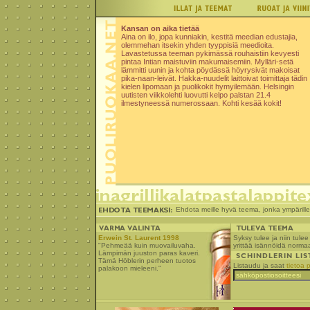
Kansan on aika tietää
Aina on ilo, jopa kunniakin, kestitä meedian edustajia,
olemmehan itsekin yhden tyyppisiä meedioita.
Lavastetussa teeman pykimässä rouhaistiin kevyesti
pintaa Intian maistuviin makumaisemiin. Mylläri-setä
lämmitti uunin ja kohta pöydässä höyrysivät makoisat
pika-naan-leivät. Hakka-nuudelit laittoivat toimittaja tädin
kielen lipomaan ja puolikokit hymyilemään. Helsingin
uutisten viikkolehti luovutti kelpo palstan 21.4
ilmestyneessä numerossaan. Kohti kesää kokit!
Ehdota meille hyvä teema, jonka ympärill
Erwein St. Laurent 1998
Syksy tulee ja niin tule
"Pehmeää kuin muovailuvaha.
yrittää isännöidä norma
Lämpimän juuston paras kaveri.
Tämä Höblerin perheen tuotos
Listaudu ja saat
tietoa p
palakoon mieleeni."