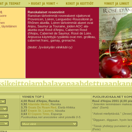
01
Ranskalaiset roseeviinit
tuore
Ranskan tärkeimmät roseealueet sijaitsevat
a
Provencen, Loiren, Languedoc-Roussilonin ja
nen
Rhônen alueilla. Loiren tärkeimmät alueet ovat
 täyteläinen
Anjou, Saumur ja Touraine, joiden AOC ala-
alueita ovat Rosé d'Anjou, Cabernet Rosé
d'Anjou, Cabernet de Saumur, Rosé de Loire.
Anjoussa käytettyjä rypäleitä ovat mm. grolleau,
cabernet franc, gamay, grenache.
(tiedot: Jyväskylän viiniklubi ry)
4,00
Rosé d'Anjou
, Ranska
Rosé d'Anjou 2001 (4,00 pis
3,92
Atlantide Merlot
, Ranska
"Jotenkin teinimäisen makeaa
3,75
Goats Do Roam Red
, Etelä-Afrikka
alas" (Sami)
3,67
Erwein St. Laurent
, Itävalta
"Aidosti miellyttävää." (Jesse)
3,63
El Copero Tinto
, Espanja
Puoliruokaa.net arvostelee viinit pisteillä 0-5.
"Diggaan, diggaan, hyvin kes
"Tässä yhdistyy punaisen ja v
(Pete)