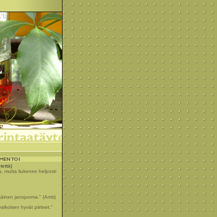
tettä)
, mutta liukenee helposti
äinen janojuoma." (Antti)
alkoisen hyvät piirteet."