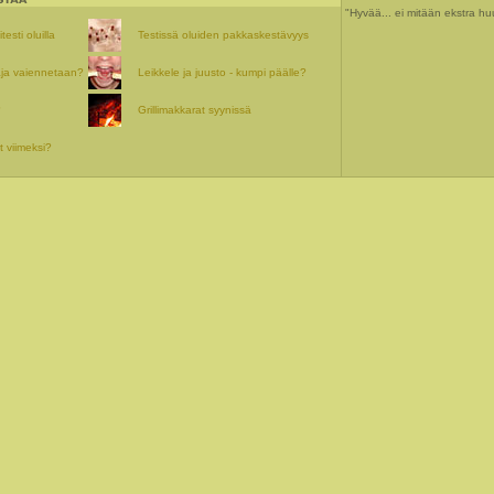
"Hyvää... ei mitään ekstra hu
esti oluilla
Testissä oluiden pakkaskestävyys
ja vaiennetaan?
Leikkele ja juusto - kumpi päälle?
?
Grillimakkarat syynissä
it viimeksi?