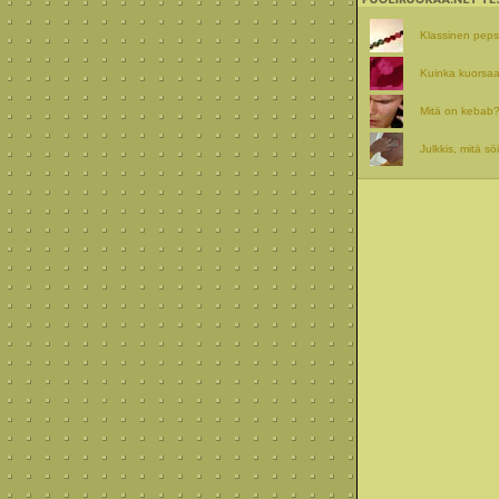
Klassinen pepsit
Kuinka kuorsaa
Mitä on kebab
Julkkis, mitä sö