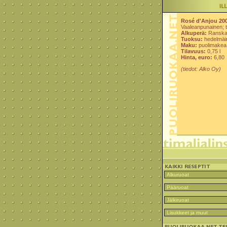
Rosé d'Anjou 20
Vaaleanpunainen; 
Alkuperä:
Ransk
Tuoksu:
hedelmäi
Maku:
puolimakea,
Tilavuus:
0,75 l
Hinta, euro:
6,80
(tiedot: Alko Oy)