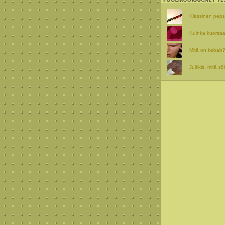
Klassinen pepsit
Kuinka kuorsaa
Mitä on kebab
Julkkis, mitä sö