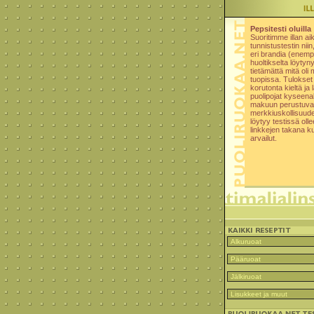
Pepsitesti oluilla
Suoritimme illan ai
tunnistustestin nii
eri brandia (enemp
huoltikselta löytyny
tietämättä mitä oli
tuopissa. Tulokset
korutonta kieltä ja l
puolipojat kyseena
makuun perustuva
merkkiuskollisuud
löytyy testissä ollee
linkkejen takana ku
arvailut.