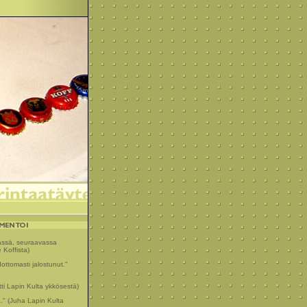
rässä, seuraavassa
 Koffista)
ottomasti jalostunut."
ntti Lapin Kulta ykkösestä)
." (Juha Lapin Kulta