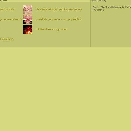
ykkösestä)
"Koff - Haju paljastaa, toivott
esti oluilla
Testissä oluiden pakkaskestävyys
Beeristä)
ja vaiennetaan?
Leikkele ja juusto - kumpi päälle?
?
Grillimakkarat syynissä
it viimeksi?