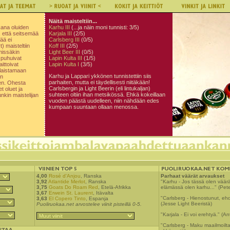
Näitä maisteltiin...
kana oluiden
Karhu III
(...ja näin moni tunnisti: 3/5)
n, että seitsemää
Karjala III
(2/5)
ää ei
Carlsberg III
(0/5)
t) maisteltiin
Koff III
(2/5)
 missäkin
Light Beer III
(0/5)
 puhuivat
Lapin Kulta III
(1/5)
aittoivat
Lapin Kulta I
(3/5)
laistamaan
Karhu ja Lappari ykkönen tunnistettiin siis
n
parhaiten, mutta ei täydellisesti niitäkään!
en. Ohesta
Carlsbergin ja Light Beerin (eli lintukaljan)
t oluet ja
suhteen oltiin ihan metsikössä. Ehkä kokeillaan
nkin maistelijan
vuoden päästä uudelleen, niin nähdään edes
kumpaan suuntaan ollaan menossa.
4,00
Rosé d'Anjou
, Ranska
Parhaat väärät arvaukset
3,92
Atlantide Merlot
, Ranska
"Karhu - Jos tässä olen vää
3,75
Goats Do Roam Red
, Etelä-Afrikka
elämässä olen karhu..." (Pete
3,67
Erwein St. Laurent
, Itävalta
"Carlsberg - Hienostunut, ehd
3,63
El Copero Tinto
, Espanja
(Jesse Light Beeristä)
Puoliruokaa.net arvostelee viinit pisteillä 0-5.
"Karjala - Ei voi erehtyä." (A
"Carlsberg - Maku maailmoilta